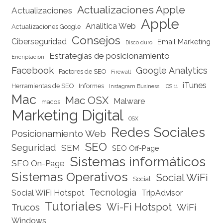
Actualizaciones Apple
Actualizaciones
Apple
Analitica Web
Actualizaciones Google
Consejos
Ciberseguridad
Email Marketing
Disco duro
Estrategias de posicionamiento
Encriptación
Facebook
Google Analytics
Factores de SEO
Firewall
iTunes
Herramientas de SEO
Informes
Instagram Business
IOS 11
Mac
Mac OSX
Malware
macos
Marketing Digital
OSX
Redes Sociales
Posicionamiento Web
SEO
Seguridad
SEM
SEO Off-Page
Sistemas informáticos
SEO On-Page
Sistemas Operativos
Social WiFi
Social
Tecnologia
Social WiFi Hotspot
TripAdvisor
Tutoriales
Wi-Fi Hotspot
WiFi
Trucos
Windows