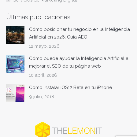
new
new
new
new
new
window
window
window
window
window
Últimas publicaciones
Cómo posicionar tu negocio en la Inteligencia
Artificial en 2026: Guía AEO
12 mayo, 2026
Cómo puede ayudar la Inteligencia Artificial a
mejorar el SEO de tu página web
10 abril, 2026
Como instalar iOS12 Beta en tu iPhone
9 julio, 2018