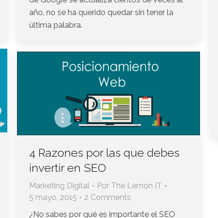
año, no se ha querido quedar sin tener la
última palabra.
4 Razones por las que debes
invertir en SEO
Marketing Digital
Por
The Lemon IT
5 mayo, 2015
2 Comments
¿No sabes por qué es importante el SEO