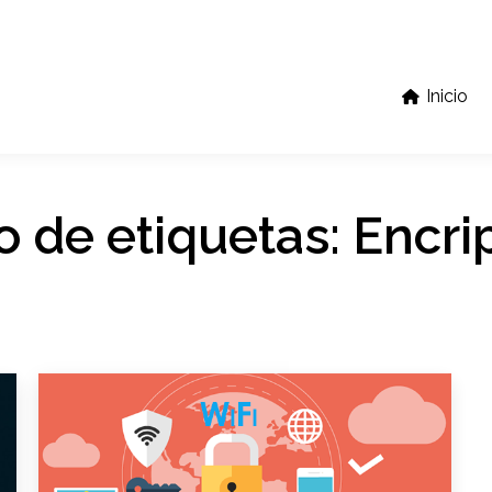
Inicio
o de etiquetas:
Encri