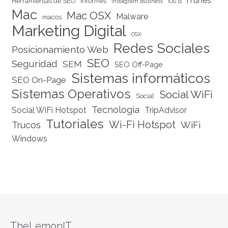
iTunes
Herramientas de SEO
Informes
Instagram Business
IOS 11
Mac
Mac OSX
Malware
macos
Marketing Digital
OSX
Redes Sociales
Posicionamiento Web
SEO
Seguridad
SEM
SEO Off-Page
Sistemas informáticos
SEO On-Page
Sistemas Operativos
Social WiFi
Social
Tecnologia
Social WiFi Hotspot
TripAdvisor
Tutoriales
Wi-Fi Hotspot
WiFi
Trucos
Windows
TheLemonIT