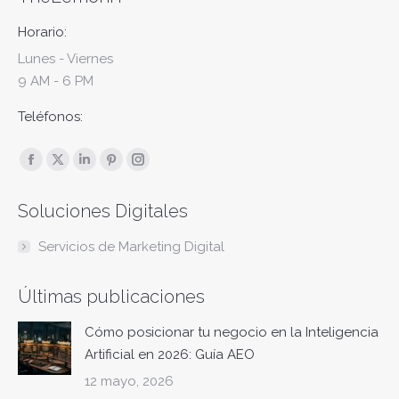
Horario:
Lunes - Viernes
9 AM - 6 PM
Teléfonos:
Encuéntranos en:
Facebook
X
Linkedin
Pinterest
Instagram
page
page
page
page
page
Soluciones Digitales
opens
opens
opens
opens
opens
in
in
in
in
in
Servicios de Marketing Digital
new
new
new
new
new
window
window
window
window
window
Últimas publicaciones
Cómo posicionar tu negocio en la Inteligencia
Artificial en 2026: Guía AEO
12 mayo, 2026