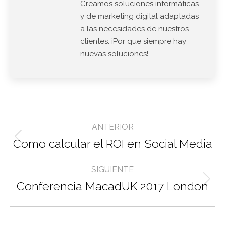
Creamos soluciones informáticas
y de marketing digital adaptadas
a las necesidades de nuestros
clientes. ¡Por que siempre hay
nuevas soluciones!
Navegación
ANTERIOR
entre
Como calcular el ROI en Social Media
Entrada
anterior:
entradas
SIGUIENTE
Conferencia MacadUK 2017 London
Entrada
siguiente: