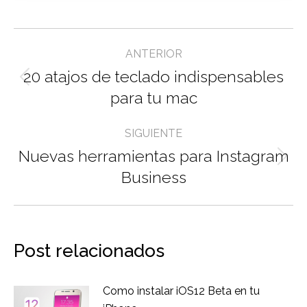
Navegación
ANTERIOR
entre
20 atajos de teclado indispensables
Entrada
entradas
para tu mac
anterior:
SIGUIENTE
Nuevas herramientas para Instagram
Entrada
Business
siguiente:
Post relacionados
Como instalar iOS12 Beta en tu