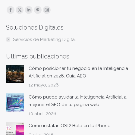
Encuéntranos en:
Facebook
X
Linkedin
Pinterest
Instagram
page
page
page
page
page
Soluciones Digitales
opens
opens
opens
opens
opens
in
in
in
in
in
Servicios de Marketing Digital
new
new
new
new
new
window
window
window
window
window
Últimas publicaciones
Cómo posicionar tu negocio en la Inteligencia
Artificial en 2026: Guía AEO
12 mayo, 2026
Cómo puede ayudar la Inteligencia Artificial a
mejorar el SEO de tu página web
10 abril, 2026
Como instalar iOS12 Beta en tu iPhone
9 julio, 2018