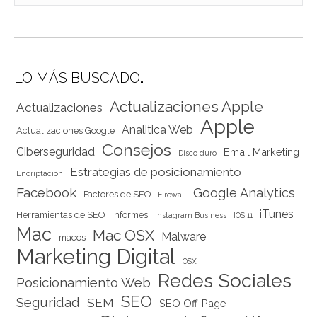
LO MÁS BUSCADO…
Actualizaciones Apple
Actualizaciones
Apple
Analitica Web
Actualizaciones Google
Consejos
Ciberseguridad
Email Marketing
Disco duro
Estrategias de posicionamiento
Encriptación
Facebook
Google Analytics
Factores de SEO
Firewall
iTunes
Herramientas de SEO
Informes
Instagram Business
IOS 11
Mac
Mac OSX
Malware
macos
Marketing Digital
OSX
Redes Sociales
Posicionamiento Web
SEO
Seguridad
SEM
SEO Off-Page