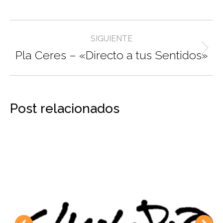
Navegación
SIGUIENTE
entre
Pla Ceres – «Directo a tus Sentidos»
Proyecto
siguiente
proyectos
Post relacionados