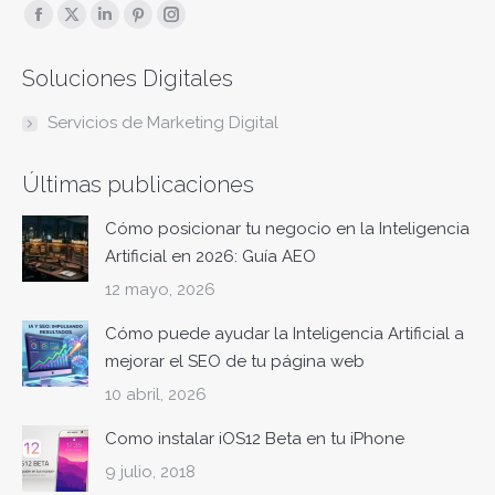
Encuéntranos en:
Facebook
X
Linkedin
Pinterest
Instagram
page
page
page
page
page
Soluciones Digitales
opens
opens
opens
opens
opens
in
in
in
in
in
Servicios de Marketing Digital
new
new
new
new
new
window
window
window
window
window
Últimas publicaciones
Cómo posicionar tu negocio en la Inteligencia
Artificial en 2026: Guía AEO
12 mayo, 2026
Cómo puede ayudar la Inteligencia Artificial a
mejorar el SEO de tu página web
10 abril, 2026
Como instalar iOS12 Beta en tu iPhone
9 julio, 2018