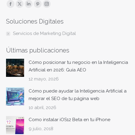
Encuéntranos en:
Facebook
X
Linkedin
Pinterest
Instagram
page
page
page
page
page
Soluciones Digitales
opens
opens
opens
opens
opens
in
in
in
in
in
Servicios de Marketing Digital
new
new
new
new
new
window
window
window
window
window
Últimas publicaciones
Cómo posicionar tu negocio en la Inteligencia
Artificial en 2026: Guía AEO
12 mayo, 2026
Cómo puede ayudar la Inteligencia Artificial a
mejorar el SEO de tu página web
10 abril, 2026
Como instalar iOS12 Beta en tu iPhone
9 julio, 2018