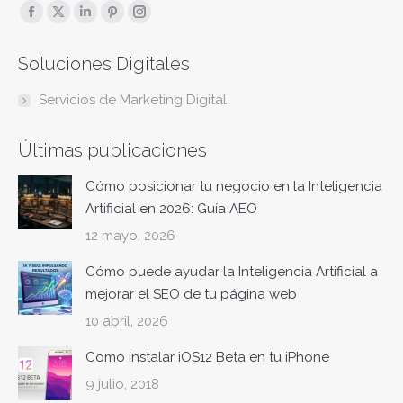
Encuéntranos en:
Facebook
X
Linkedin
Pinterest
Instagram
page
page
page
page
page
Soluciones Digitales
opens
opens
opens
opens
opens
in
in
in
in
in
Servicios de Marketing Digital
new
new
new
new
new
window
window
window
window
window
Últimas publicaciones
Cómo posicionar tu negocio en la Inteligencia
Artificial en 2026: Guía AEO
12 mayo, 2026
Cómo puede ayudar la Inteligencia Artificial a
mejorar el SEO de tu página web
10 abril, 2026
Como instalar iOS12 Beta en tu iPhone
9 julio, 2018