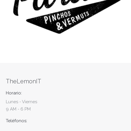
TheLemonIT
Horario:
Lunes - Viernes
9 AM - 6 PM
Teléfonos: