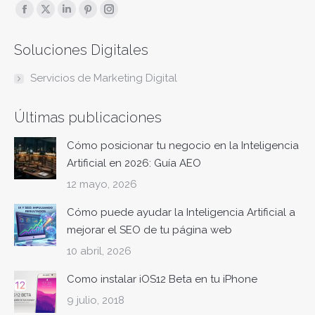
Encuéntranos en:
Facebook
X
Linkedin
Pinterest
Instagram
page
page
page
page
page
Soluciones Digitales
opens
opens
opens
opens
opens
in
in
in
in
in
Servicios de Marketing Digital
new
new
new
new
new
window
window
window
window
window
Últimas publicaciones
Cómo posicionar tu negocio en la Inteligencia
Artificial en 2026: Guía AEO
12 mayo, 2026
Cómo puede ayudar la Inteligencia Artificial a
mejorar el SEO de tu página web
10 abril, 2026
Como instalar iOS12 Beta en tu iPhone
9 julio, 2018